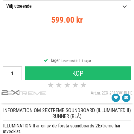
599.00 kr
I lager
Leveranstid: 1-4 dagar
KÖP
★
★
★
★
★
Art.nr. 2EX-2013301BLUE
INFORMATION OM 2EXTREME SOUNDBOARD (ILLUMINATED II)
RUNNER (BLÅ)
ILLUMINATION II är en av de första soundboards 2Extreme har
utvecklat.