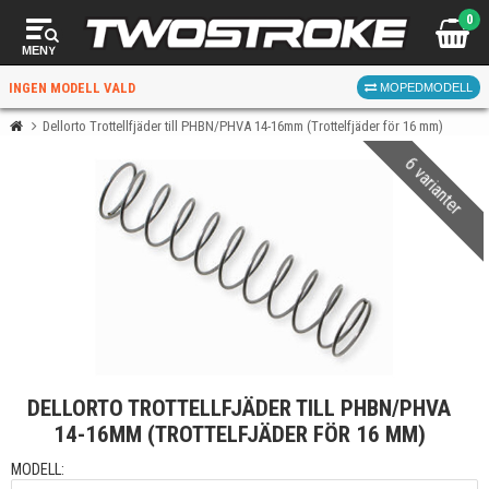
0
MENY
INGEN MODELL VALD
MOPEDMODELL
Dellorto Trottellfjäder till PHBN/PHVA 14-16mm (Trottelfjäder för 16 mm)
6 varianter
VÄLJ MOPED
FÖR RÄTT DELAR
VÄLJ
DELLORTO TROTTELLFJÄDER TILL PHBN/PHVA
När du valt kommer butiken visa delar för vald moped
14-16MM (TROTTELFJÄDER FÖR 16 MM)
och universella produkter.
MODELL: