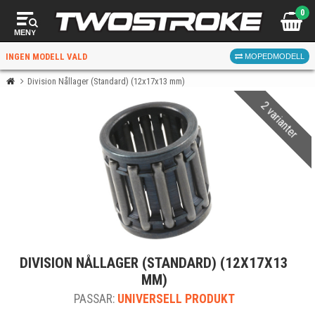
0
MENY
INGEN MODELL VALD
MOPEDMODELL
Division Nållager (Standard) (12x17x13 mm)
2 varianter
VÄLJ MOPED
FÖR RÄTT DELAR
VÄLJ
DIVISION NÅLLAGER (STANDARD) (12X17X13
När du valt kommer butiken visa delar för vald moped
MM)
och universella produkter.
PASSAR:
UNIVERSELL PRODUKT