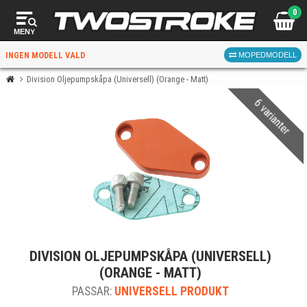
0
MENY
INGEN MODELL VALD
MOPEDMODELL
Division Oljepumpskåpa (Universell) (Orange - Matt)
6 varianter
VÄLJ MOPED
FÖR RÄTT DELAR
VÄLJ
DIVISION OLJEPUMPSKÅPA (UNIVERSELL)
När du valt kommer butiken visa delar för vald moped
(ORANGE - MATT)
och universella produkter.
PASSAR:
UNIVERSELL PRODUKT