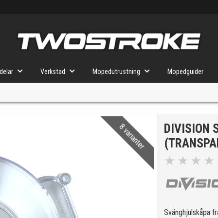
delar
Verkstad
Mopedutrustning
Mopedguider
DIVISION
8 varianter
VÄLJ MOPED
FÖR RÄTT DELAR
(TRANSPA
★
★
★
★
u valt kommer butiken visa delar för vald moped och universella prod
Svänghjulskåpa fr