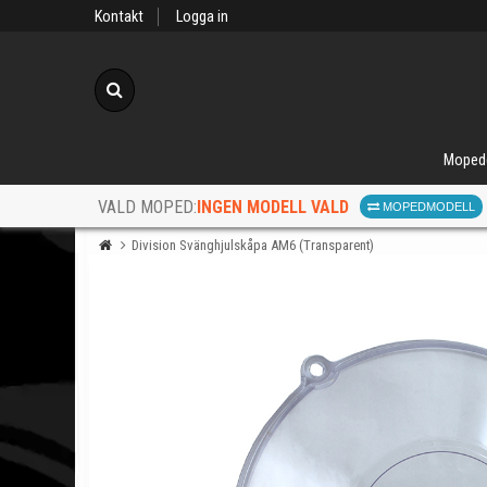
Kontakt
Logga in
Sök
Moped
INGEN MODELL VALD
VALD MOPED:
MOPEDMODELL
Division Svänghjulskåpa AM6 (Transparent)
När d