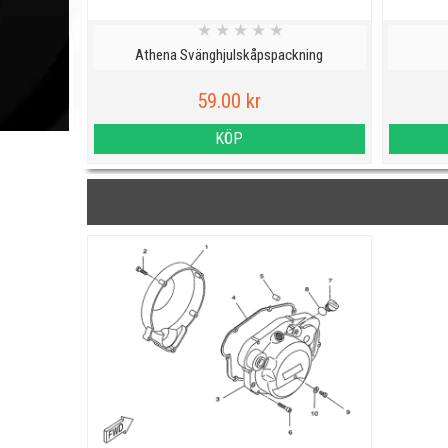
★
★
★
★
★
Athena Svänghjulskåpspackning
59.00 kr
KÖP