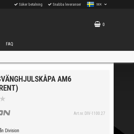
Säker betalning
Snabba leveranser
SEK
0
FAQ
 SVÄNGHJULSKÅPA AM6
RENT)
★
VÄLJ
ukter.
Art.nr. DIV-1100.27
ån Division