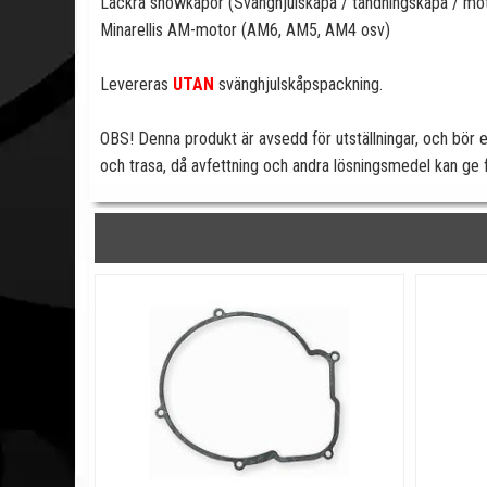
Läckra showkåpor (Svänghjulskåpa / tändningskåpa / moto
Minarellis AM-motor (AM6, AM5, AM4 osv)
Levereras
UTAN
svänghjulskåpspackning.
OBS! Denna produkt är avsedd för utställningar, och bör e
och trasa, då avfettning och andra lösningsmedel kan ge f