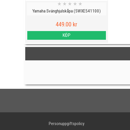
★
★
★
★
★
Yamaha Svänghjulskåpa (5WXE541100)
449.00 kr
KÖP
Personuppgiftspolicy