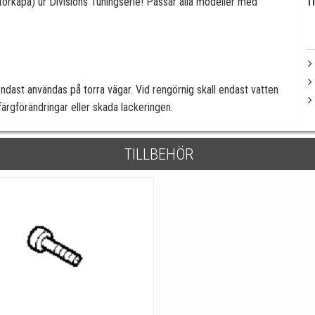
rkåpa) ur Divisions Tuningserie! Passar alla modeller med
Ti
ndast användas på torra vägar. Vid rengörnig skall endast vatten
ärgförändringar eller skada lackeringen.
TILLBEHÖR