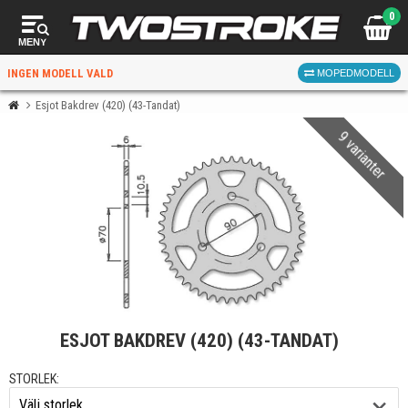
0
MENY
INGEN MODELL VALD
MOPEDMODELL
Esjot Bakdrev (420) (43-Tandat)
9 varianter
VÄLJ MOPED
FÖR RÄTT DELAR
VÄLJ
ESJOT BAKDREV (420) (43-TANDAT)
När du valt kommer butiken visa delar för vald moped
och universella produkter.
STORLEK: