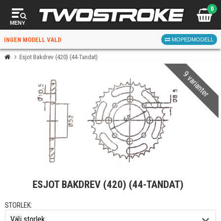
0
MENY
INGEN MODELL VALD
MOPEDMODELL
Esjot Bakdrev (420) (44-Tandat)
9 varianter
VÄLJ MOPED
FÖR RÄTT DELAR
VÄLJ
ESJOT BAKDREV (420) (44-TANDAT)
När du valt kommer butiken visa delar för vald moped
och universella produkter.
STORLEK: