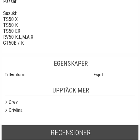
Passar:
Suzuki:
TS50 X
TS50 K
TS50 ER
RV50 K,L,M,A,X
GT50B / K
EGENSKAPER
Tillverkare
Esjot
UPPTÄCK MER
Drev
Drivlina
RECENSIONER