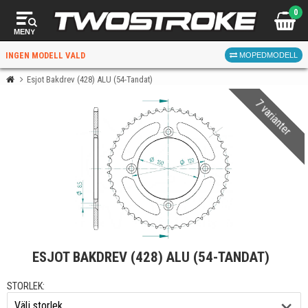
0
MENY
INGEN MODELL VALD
MOPEDMODELL
Esjot Bakdrev (428) ALU (54-Tandat)
7 varianter
VÄLJ MOPED
FÖR RÄTT DELAR
VÄLJ
ESJOT BAKDREV (428) ALU (54-TANDAT)
När du valt kommer butiken visa delar för vald moped
och universella produkter.
STORLEK: