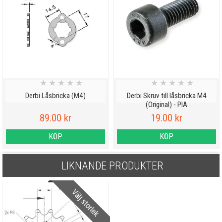
★
★
★
★
★
★
★
★
★
★
Derbi Låsbricka (M4)
Derbi Skruv till låsbricka M4
(Original) - PIA
89.00 kr
19.00 kr
KÖP
KÖP
LIKNANDE PRODUKTER
Välj storlek