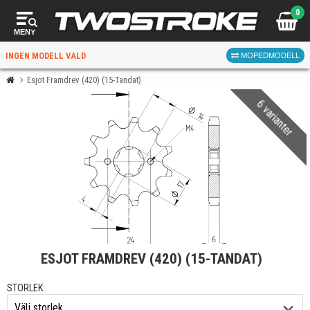
0
MENY
INGEN MODELL VALD
MOPEDMODELL
Esjot Framdrev (420) (15-Tandat)
6 varianter
VÄLJ MOPED
FÖR RÄTT DELAR
VÄLJ
ESJOT FRAMDREV (420) (15-TANDAT)
När du valt kommer butiken visa delar för vald moped
och universella produkter.
STORLEK: