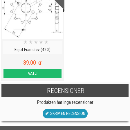
★
★
★
★
★
Esjot Framdrev (420)
89.00 kr
VÄLJ
RECENSIONER
Produkten har inga recensioner
SKRIV EN RECENSION