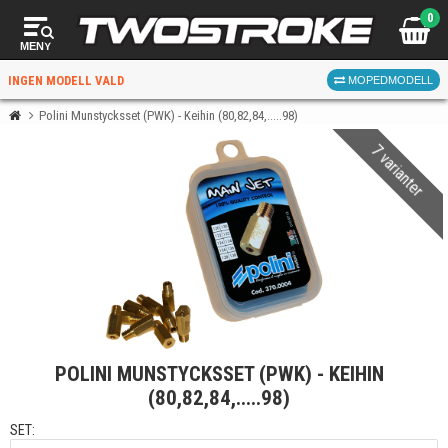
0
MENY
INGEN MODELL VALD
MOPEDMODELL
Polini Munstycksset (PWK) - Keihin (80,82,84,.....98)
7 varianter
VÄLJ MOPED
FÖR RÄTT DELAR
VÄLJ
POLINI MUNSTYCKSSET (PWK) - KEIHIN
När du valt kommer butiken visa delar för vald moped
(80,82,84,.....98)
och universella produkter.
SET: