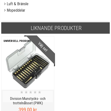
Luft & Bränsle
Mopeddelar
LIKNANDE PRODUKTER
UNIVERSELL PRODUKT
Välj set
★
★
★
★
★
Division Munstycks- och
trottelnålsset (PWK)
399.00 kr