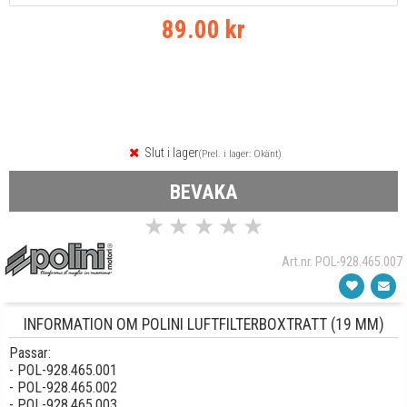
89.00 kr
Slut i lager
(Prel. i lager: Okänt)
BEVAKA
★
★
★
★
★
Art.nr. POL-928.465.007
INFORMATION OM POLINI LUFTFILTERBOXTRATT (19 MM)
Passar:
- POL-928.465.001
- POL-928.465.002
- POL-928.465.003