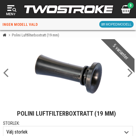
0
MENY
INGEN MODELL VALD
MOPEDMODELL
Polini Luftfilterboxtratt (19 mm)
5 varianter
VÄLJ MOPED
FÖR RÄTT DELAR
VÄLJ
POLINI LUFTFILTERBOXTRATT (19 MM)
När du valt kommer butiken visa delar för vald moped
och universella produkter.
STORLEK: