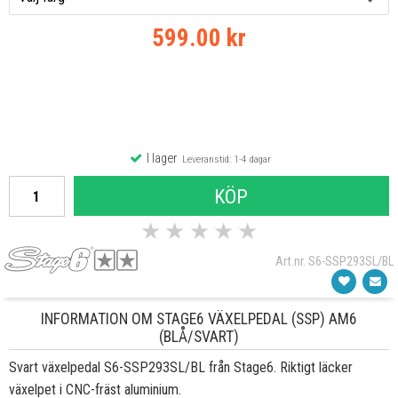
599.00 kr
I lager
Leveranstid: 1-4 dagar
KÖP
★
★
★
★
★
Art.nr. S6-SSP293SL/BL
INFORMATION OM STAGE6 VÄXELPEDAL (SSP) AM6
(BLÅ/SVART)
Svart växelpedal S6-SSP293SL/BL från Stage6. Riktigt läcker
växelpet i CNC-fräst aluminium.