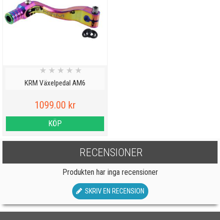
★
★
★
★
★
KRM Växelpedal AM6
1099.00 kr
KÖP
RECENSIONER
Produkten har inga recensioner
SKRIV EN RECENSION