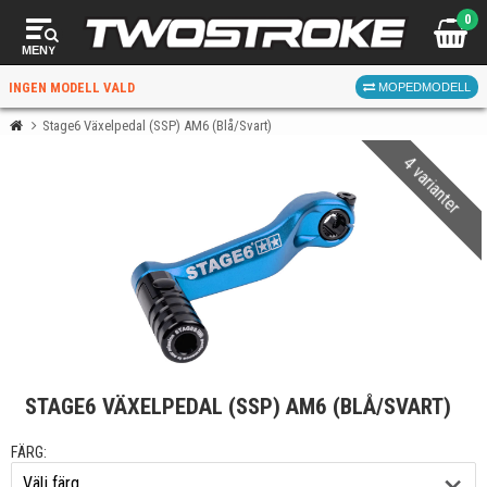
0
MENY
INGEN MODELL VALD
MOPEDMODELL
Stage6 Växelpedal (SSP) AM6 (Blå/Svart)
4 varianter
VÄLJ MOPED
FÖR RÄTT DELAR
VÄLJ
STAGE6 VÄXELPEDAL (SSP) AM6 (BLÅ/SVART)
När du valt kommer butiken visa delar för vald moped
och universella produkter.
FÄRG: