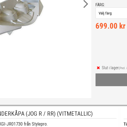
FÄRG:
699.00 kr
Slut i lager
(Prel. 
ERKÅPA (JOG R / RR) (VITMETALLIC)
KGI-JR01730 från Stylepro.
Ti