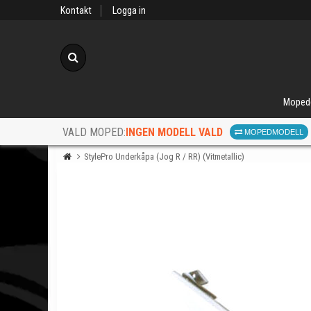
Kontakt
Logga in
Sök
Moped
INGEN MODELL VALD
VALD MOPED:
MOPEDMODELL
StylePro Underkåpa (Jog R / RR) (Vitmetallic)
När d