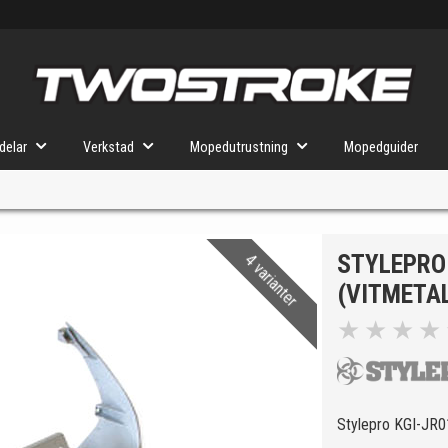
delar
Verkstad
Mopedutrustning
Mopedguider
STYLEPRO 
4 varianter
VÄLJ MOPED
FÖR RÄTT DELAR
(VITMETAL
★
★
★
★
u valt kommer butiken visa delar för vald moped och universella prod
Stylepro KGI-JR01