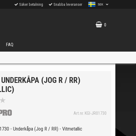
Säker betalning
Snabba leveranser
SEK
0
FAQ
UNDERKÅPA (JOG R / RR)
LIC)
★
VÄLJ
Art.nr. KGI-JR01730
ukter.
730 - Underkåpa (Jog R / RR) - Vitmetallic