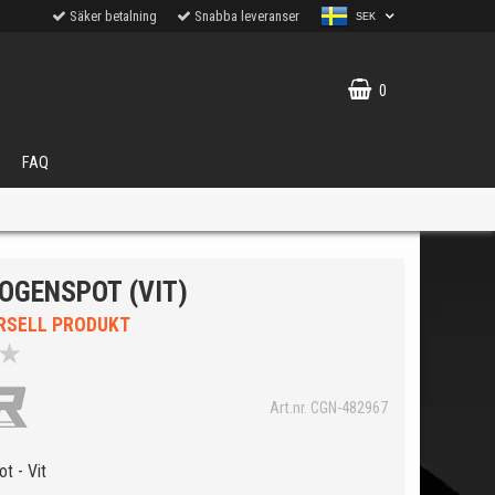
Säker betalning
Snabba leveranser
SEK
0
FAQ
OGENSPOT (VIT)
RSELL PRODUKT
★
VÄLJ
Art.nr. CGN-482967
ukter.
t - Vit