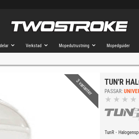
delar
Verkstad
Mopedutrustning
Mopedguider
TUN'R HAL
3 varianter
VÄLJ MOPED
FÖR RÄTT DELAR
PASSAR:
UNIVE
★
★
★
★
u valt kommer butiken visa delar för vald moped och universella prod
TunR - Halogenspo