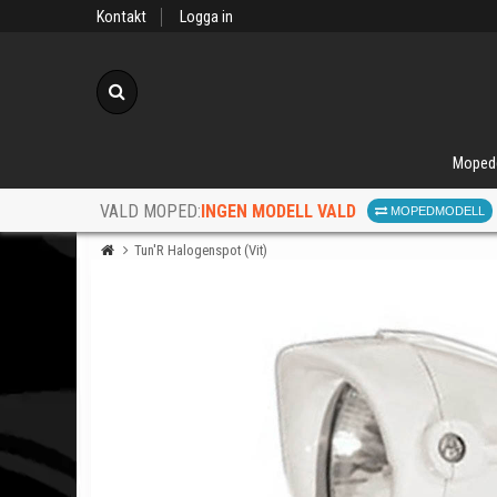
Kontakt
Logga in
Sök
Moped
INGEN MODELL VALD
VALD MOPED:
MOPEDMODELL
Tun'R Halogenspot (Vit)
När d