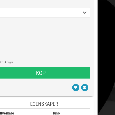
: 1-4 dagar
KÖP
EGENSKAPER
llverkare
Tun'R