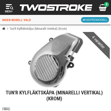
0
MENY
INGEN MODELL VALD
MOPEDMODELL
Tun'R Kylfläktskåpa (Minarelli Vertikal) (Krom)
4 varianter
VÄLJ MOPED
FÖR RÄTT DELAR
VÄLJ
TUN'R KYLFLÄKTSKÅPA (MINARELLI VERTIKAL)
När du valt kommer butiken visa delar för vald moped
(KROM)
och universella produkter.
FÄRG: