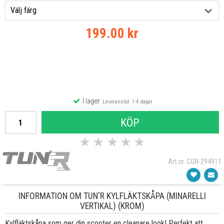
199.00 kr
I lager
Leveranstid: 1-4 dagar
KÖP
★
★
★
★
★
Art.nr. CGN-294911
INFORMATION OM TUN'R KYLFLÄKTSKÅPA (MINARELLI
VERTIKAL) (KROM)
Kylfläktskåpa som ger din scooter en cleanare look! Perfekt att