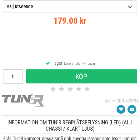
179.00 kr
I lager
Leveranstid: 1-4 dagar
KÖP
★
★
★
★
★
Art.nr. CGN-478734
INFORMATION OM TUN'R REGPLÅTSBELYSNING (LED) (ALU
CHASSI / KLART LJUS)
Från Tun'R kommer dessa små och snygga lampor som lyser upp din