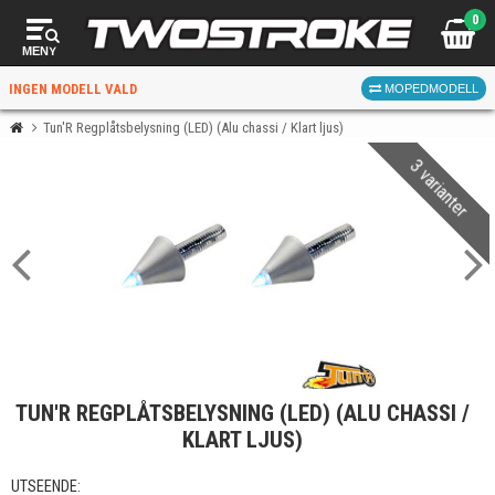
0
MENY
INGEN MODELL VALD
MOPEDMODELL
Tun'R Regplåtsbelysning (LED) (Alu chassi / Klart ljus)
3 varianter
VÄLJ MOPED
FÖR RÄTT DELAR
VÄLJ
TUN'R REGPLÅTSBELYSNING (LED) (ALU CHASSI /
När du valt kommer butiken visa delar för vald moped
KLART LJUS)
och universella produkter.
UTSEENDE: