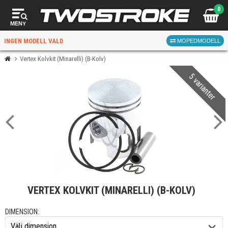
0
MENY
INGEN MODELL VALD
MOPEDMODELL
Vertex Kolvkit (Minarelli) (B-Kolv)
5 varianter
VÄLJ MOPED
FÖR RÄTT DELAR
VÄLJ
VERTEX KOLVKIT (MINARELLI) (B-KOLV)
När du valt kommer butiken visa delar för vald moped
och universella produkter.
DIMENSION: