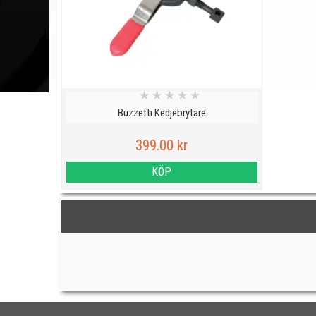
★
★
★
★
★
Buzzetti Kedjebrytare
399.00 kr
KÖP