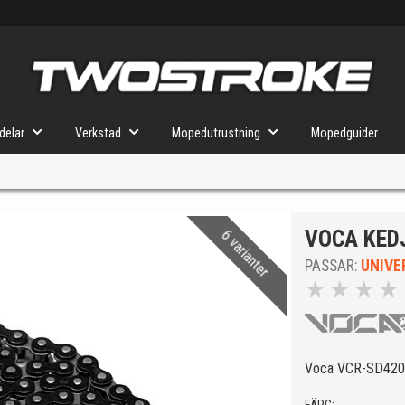
delar
Verkstad
Mopedutrustning
Mopedguider
VOCA KEDJ
6 varianter
VÄLJ MOPED
FÖR RÄTT DELAR
PASSAR:
UNIVE
★
★
★
★
u valt kommer butiken visa delar för vald moped och universella prod
Voca VCR-SD420/