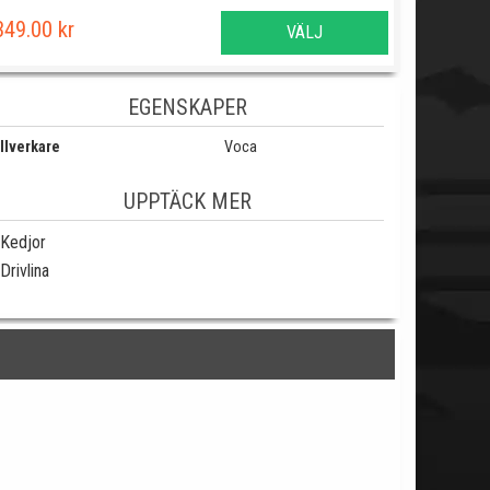
349.00 kr
VÄLJ
EGENSKAPER
llverkare
Voca
UPPTÄCK MER
Kedjor
Drivlina