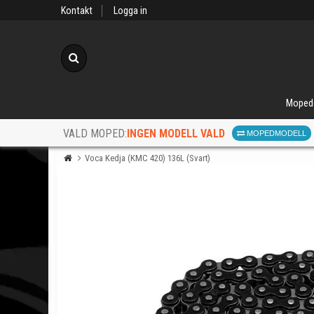
Kontakt
Logga in
Sök
Moped
INGEN MODELL VALD
VALD MOPED:
MOPEDMODELL
Voca Kedja (KMC 420) 136L (Svart)
När d