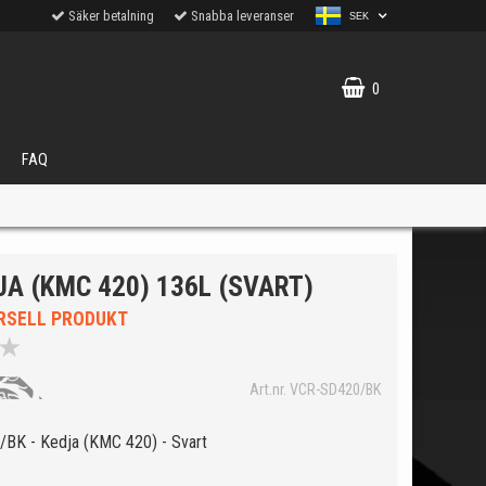
Säker betalning
Snabba leveranser
SEK
0
FAQ
A (KMC 420) 136L (SVART)
RSELL PRODUKT
★
VÄLJ
Art.nr. VCR-SD420/BK
ukter.
BK - Kedja (KMC 420) - Svart