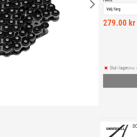
FÄRG:
279.00 kr
Slut i lager
(Prel. 
D
UNIVERSELL