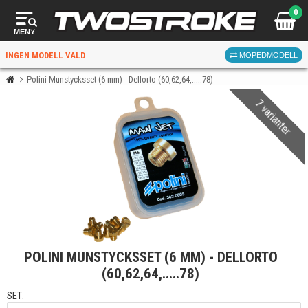
0
MENY
INGEN MODELL VALD
MOPEDMODELL
Polini Munstycksset (6 mm) - Dellorto (60,62,64,.....78)
7 varianter
VÄLJ MOPED
FÖR RÄTT DELAR
VÄLJ
POLINI MUNSTYCKSSET (6 MM) - DELLORTO
När du valt kommer butiken visa delar för vald moped
(60,62,64,.....78)
och universella produkter.
SET: