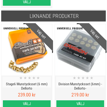
VÄLJ
LIKNANDE PRODUKTER
UNIVERSELL PRODUKT
UNIVERSELL PRODUKT
Välj set
Välj set
★
★
★
★
★
★
★
★
★
★
Stage6 Munstycksset (6 mm)
Division Munstycksset (6mm) -
Dellorto
Dellorto-
239.00 kr
219.00 kr
VÄLJ
VÄLJ