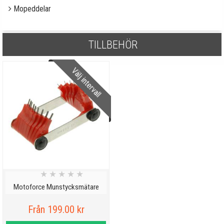
Mopeddelar
TILLBEHÖR
Välj intervall
★
★
★
★
★
Motoforce Munstycksmätare
Från 199.00 kr