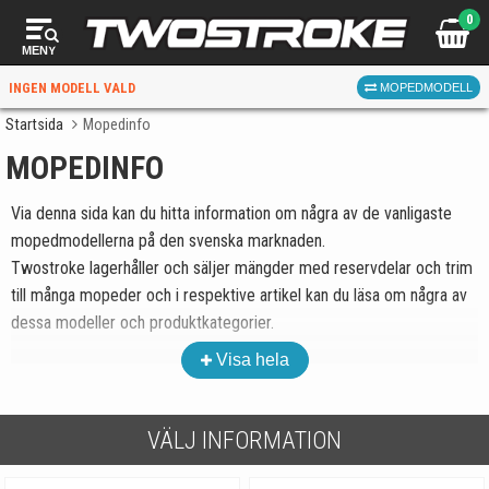
0
MENY
INGEN MODELL VALD
MOPEDMODELL
Startsida
Mopedinfo
MOPEDINFO
VÄLJ MOPED
FÖR RÄTT DELAR
Via denna sida kan du hitta information om några av de vanligaste
mopedmodellerna på den svenska marknaden.
Twostroke lagerhåller och säljer mängder med reservdelar och trim
till många mopeder och i respektive artikel kan du läsa om några av
dessa modeller och produktkategorier.
Visa hela
VÄLJ
På
startsidan
hittar du modellväljaren, där du alltså väljer din
mopedmodell innan du letar efter delar till din moped. På så sätt
När du valt kommer butiken visa delar för vald moped
filtreras delar som inte passar bort ur shopen. Dock så visas även
VÄLJ INFORMATION
och universella produkter.
universella delar som alltså inte är modellanpassade.