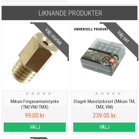
LIKNANDE PRODUKTER
Välj storlek
UNIVERSELL PRODUKT
Välj set
★
★
★
★
★
★
★
★
★
★
Mikuni Förgasarmunstycke
Stage6 Munstycksset (Mikuni TM,
(TM/VM/TMX)
TMX, VM)
99.00 kr
239.00 kr
VÄLJ
VÄLJ