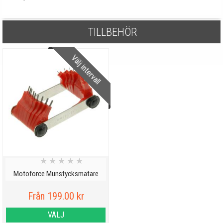
TILLBEHÖR
Välj intervall
★
★
★
★
★
Motoforce Munstycksmätare
Från 199.00 kr
VÄLJ