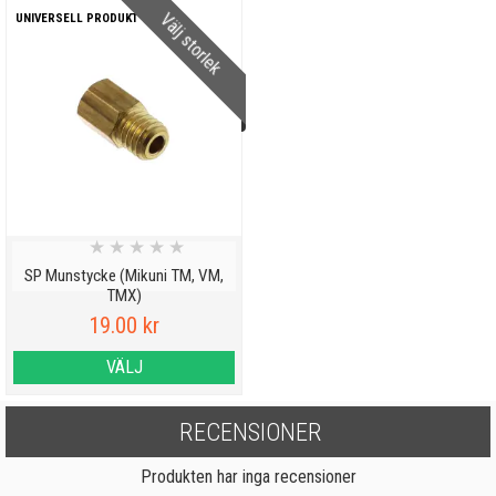
Välj storlek
UNIVERSELL PRODUKT
★
★
★
★
★
SP Munstycke (Mikuni TM, VM,
TMX)
19.00 kr
VÄLJ
RECENSIONER
Produkten har inga recensioner