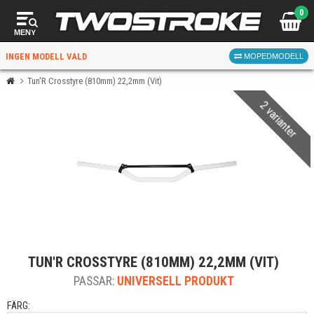
0
MENY
INGEN MODELL VALD
MOPEDMODELL
Tun'R Crosstyre (810mm) 22,2mm (Vit)
2 varianter
VÄLJ MOPED
FÖR RÄTT DELAR
VÄLJ
TUN'R CROSSTYRE (810MM) 22,2MM (VIT)
När du valt kommer butiken visa delar för vald moped
PASSAR:
och universella produkter.
UNIVERSELL PRODUKT
FÄRG: