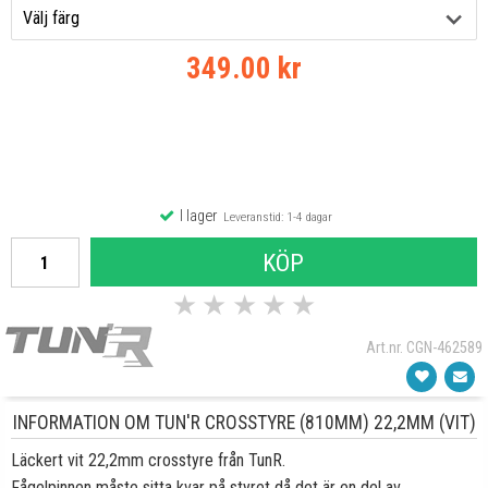
349.00 kr
I lager
Leveranstid: 1-4 dagar
KÖP
★
★
★
★
★
Art.nr. CGN-462589
INFORMATION OM TUN'R CROSSTYRE (810MM) 22,2MM (VIT)
Läckert vit 22,2mm crosstyre från TunR.
Fågelpinnen måste sitta kvar på styret då det är en del av