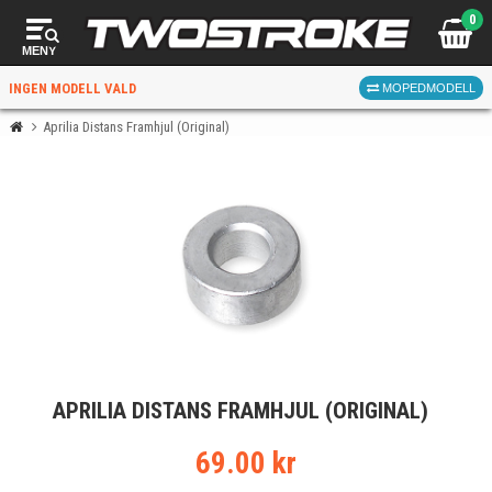
0
MENY
INGEN MODELL VALD
MOPEDMODELL
Aprilia Distans Framhjul (Original)
VÄLJ MOPED
FÖR RÄTT DELAR
VÄLJ
APRILIA DISTANS FRAMHJUL (ORIGINAL)
När du valt kommer butiken visa delar för vald moped
och universella produkter.
69.00 kr