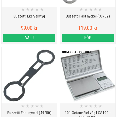
★
★
★
★
★
★
★
★
★
★
Buzzetti Ekerverktyg
Buzzetti Fast nyckel (30/32)
99.00 kr
119.00 kr
VÄLJ
KÖP
UNIVERSELL PRODUKT
★
★
★
★
★
★
★
★
★
★
Buzzetti Fast nyckel (49/50)
101 Octane Fickvåg LCS100 -