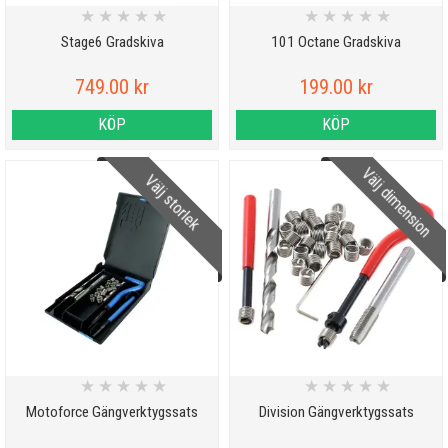
★
★
★
★
★
★
★
★
★
★
Stage6 Gradskiva
101 Octane Gradskiva
749.00 kr
199.00 kr
KÖP
KÖP
Välj dimension
Välj storlek
★
★
★
★
★
★
★
★
★
★
Motoforce Gängverktygssats
Division Gängverktygssats