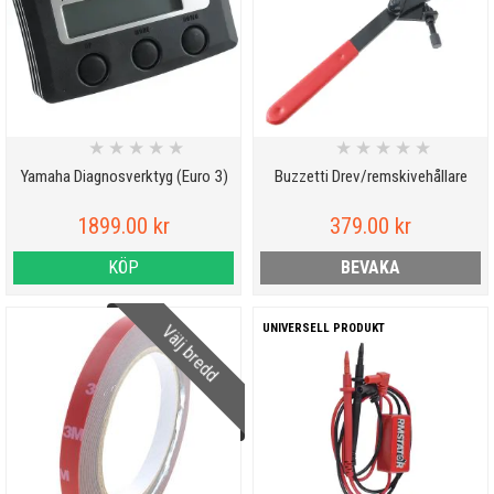
★
★
★
★
★
★
★
★
★
★
Yamaha Diagnosverktyg (Euro 3)
Buzzetti Drev/remskivehållare
1899.00 kr
379.00 kr
KÖP
BEVAKA
UNIVERSELL PRODUKT
Välj bredd