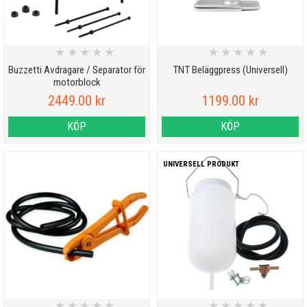
★
★
★
★
★
★
★
★
★
★
Buzzetti Avdragare / Separator för
TNT Beläggpress (Universell)
motorblock
2449.00 kr
1199.00 kr
KÖP
KÖP
UNIVERSELL PRODUKT
★
★
★
★
★
★
★
★
★
★