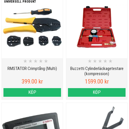
UNIVERSELL PRODUKT
★
★
★
★
★
★
★
★
★
★
RMSTATOR Crimptång (Multi)
Buzzetti Cylinderläckagetestare
(kompression)
399.00 kr
1599.00 kr
KÖP
KÖP