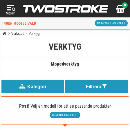
0
MENY
INGEN MODELL VALD
MOPEDMODELL
Verkstad
Verktyg
VERKTYG
VÄLJ MOPED
FÖR RÄTT DELAR
Mopedverktyg
Kategori
Filtrera
VÄLJ
Psst!
Välj en modell för att se passande produkter
När du valt kommer butiken visa delar för vald moped
och universella produkter.
MOPEDMODELL