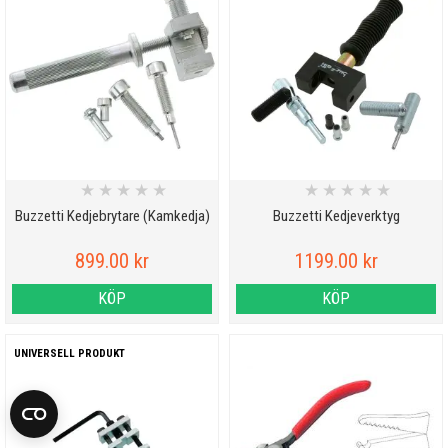
★
★
★
★
★
★
★
★
★
★
Buzzetti Kedjebrytare (Kamkedja)
Buzzetti Kedjeverktyg
899.00 kr
1199.00 kr
KÖP
KÖP
UNIVERSELL PRODUKT