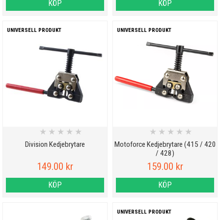
KÖP
KÖP
UNIVERSELL PRODUKT
UNIVERSELL PRODUKT
★
★
★
★
★
★
★
★
★
★
Division Kedjebrytare
Motoforce Kedjebrytare (415 / 420
/ 428)
149.00 kr
159.00 kr
KÖP
KÖP
UNIVERSELL PRODUKT