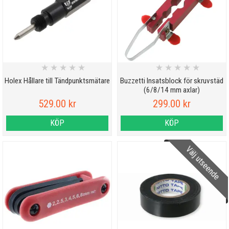
★
★
★
★
★
★
★
★
★
★
Holex Hållare till Tändpunktsmätare
Buzzetti Insatsblock för skruvstäd
(6/8/14 mm axlar)
529.00 kr
299.00 kr
KÖP
KÖP
Välj utseende