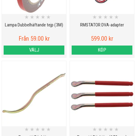
★
★
★
★
★
★
★
★
★
★
Lampa Dubbelhäftande tejp (3M)
RMSTATOR DVA-adapter
Från 59.00 kr
599.00 kr
VÄLJ
KÖP
★
★
★
★
★
★
★
★
★
★