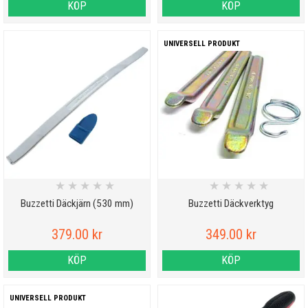
KÖP
KÖP
UNIVERSELL PRODUKT
★
★
★
★
★
★
★
★
★
★
Buzzetti Däckjärn (530 mm)
Buzzetti Däckverktyg
379.00 kr
349.00 kr
KÖP
KÖP
UNIVERSELL PRODUKT