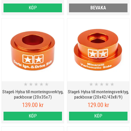
KÖP
BEVAKA
★
★
★
★
★
★
★
★
★
★
Stage6 Hylsa till monteringsverktyg,
Stage6 Hylsa till monteringsverktyg,
packboxar (20x35x7)
packboxar (20x42/43x8/9)
139.00 kr
129.00 kr
KÖP
KÖP