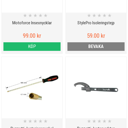
★
★
★
★
★
★
★
★
★
★
Motoforce Insexnycklar
StylePro Isoleringstejp
99.00 kr
59.00 kr
KÖP
BEVAKA
★
★
★
★
★
★
★
★
★
★