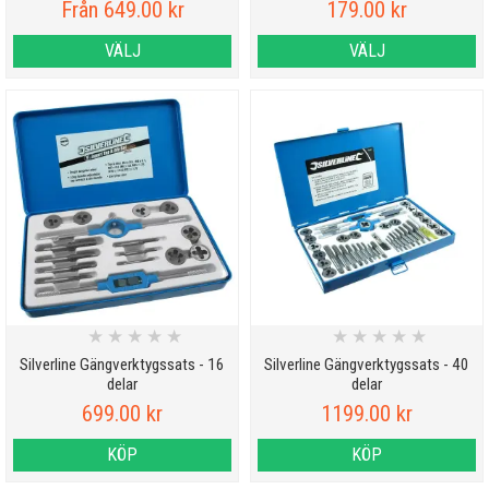
Från 649.00 kr
179.00 kr
VÄLJ
VÄLJ
★
★
★
★
★
★
★
★
★
★
Silverline Gängverktygssats - 16
Silverline Gängverktygssats - 40
delar
delar
699.00 kr
1199.00 kr
KÖP
KÖP