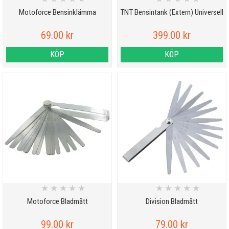
Motoforce Bensinklämma
TNT Bensintank (Extern) Universell
69.00 kr
399.00 kr
KÖP
KÖP
★
★
★
★
★
★
★
★
★
★
Motoforce Bladmått
Division Bladmått
99.00 kr
79.00 kr