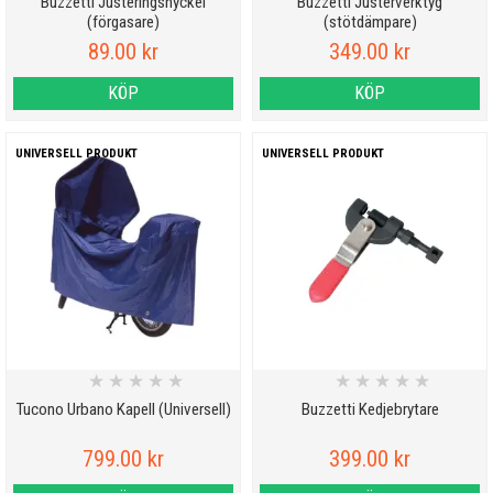
Buzzetti Justeringsnyckel
Buzzetti Justerverktyg
(förgasare)
(stötdämpare)
89.00 kr
349.00 kr
KÖP
KÖP
UNIVERSELL PRODUKT
UNIVERSELL PRODUKT
★
★
★
★
★
★
★
★
★
★
Tucono Urbano Kapell (Universell)
Buzzetti Kedjebrytare
799.00 kr
399.00 kr