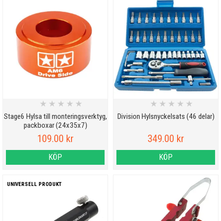
★
★
★
★
★
★
★
★
★
★
Stage6 Hylsa till monteringsverktyg,
Division Hylsnyckelsats (46 delar)
packboxar (24x35x7)
109.00 kr
349.00 kr
KÖP
KÖP
UNIVERSELL PRODUKT