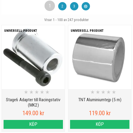
1
2
3
Visar 1 - 100 av
247
produkter
UNIVERSELL PRODUKT
UNIVERSELL PRODUKT
★
★
★
★
★
★
★
★
★
★
Stage6 Adapter till Racingstativ
TNT Aluminiumtejp (5 m)
(MK2)
149.00 kr
119.00 kr
KÖP
KÖP