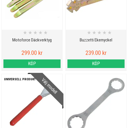
★
★
★
★
★
★
★
★
★
★
Motoforce Däckverktyg
Buzzetti Ekernyckel
299.00 kr
239.00 kr
KÖP
KÖP
Välj modell
UNIVERSELL PRODUKT