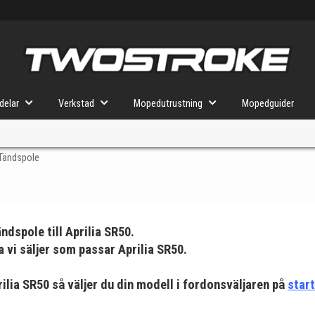
delar
Verkstad
Mopedutrustning
Mopedguider
 Tändspole
VÄLJ MOPED
FÖR RÄTT DELAR
ndspole till
Aprilia SR50.
a vi säljer som passar Aprilia SR50.
u valt kommer butiken visa delar för vald moped och universella prod
Aprilia SR50 så väljer du din modell i fordonsväljaren på
star