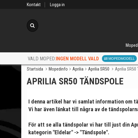
Kontakt
Logga in
Sök
Moped
INGEN MODELL VALD
VALD MOPED:
MOPEDMODELL
Startsida
Mopedinfo
Aprilia
Aprilia SR50
Aprilia SR50
APRILIA SR50 TÄNDSPOLE
I denna artikel har vi samlat information om tä
Vi har även länkat till några av de tändspolarn
När d
För att se alla tändspolar vi har till just din 
kategorin "Eldelar" -> "Tändspole".