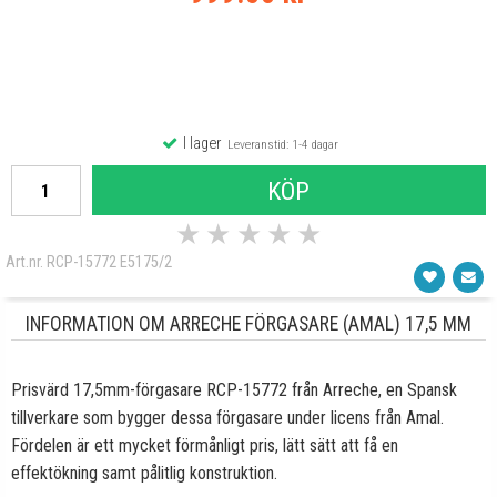
I lager
Leveranstid: 1-4 dagar
KÖP
★
★
★
★
★
Art.nr. RCP-15772 E5175/2
INFORMATION OM ARRECHE FÖRGASARE (AMAL) 17,5 MM
Prisvärd 17,5mm-förgasare RCP-15772 från Arreche, en Spansk
tillverkare som bygger dessa förgasare under licens från Amal.
Fördelen är ett mycket förmånligt pris, lätt sätt att få en
effektökning samt pålitlig konstruktion.