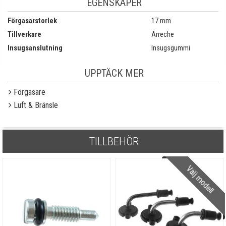
EGENSKAPER
Förgasarstorlek
17 mm
Tillverkare
Arreche
Insugsanslutning
Insugsgummi
UPPTÄCK MER
Förgasare
Luft & Bränsle
TILLBEHÖR
Välj modell