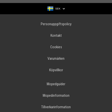
SEK
Personuppgiftspolicy
Kontakt
Cookies
Varumärken
Köpvillkor
Mopedguider
Mopedinformation
Tillverkarinformation