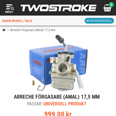
0
MENY
INGEN MODELL VALD
MOPEDMODELL
Arreche Förgasare (Amal) 17,5 mm
VÄLJ MOPED
FÖR RÄTT DELAR
VÄLJ
ARRECHE FÖRGASARE (AMAL) 17,5 MM
När du valt kommer butiken visa delar för vald moped
PASSAR:
och universella produkter.
UNIVERSELL PRODUKT
999.00 kr