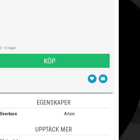
: 1-4 dagar
KÖP
EGENSKAPER
llverkare
Artein
UPPTÄCK MER