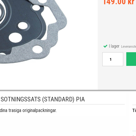
149.00 kr
I lager
Leveranstid
 SOTNINGSSATS (STANDARD) PIA
na trasiga originalpackningar.
Ti