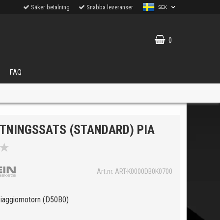
Säker betalning
Snabba leveranser
SEK
0
FAQ
OTNINGSSATS (STANDARD) PIA
★
VÄLJ
Art.nr. ART-K0000DB0K0700
ukter.
 Piaggiomotorn (D50B0)