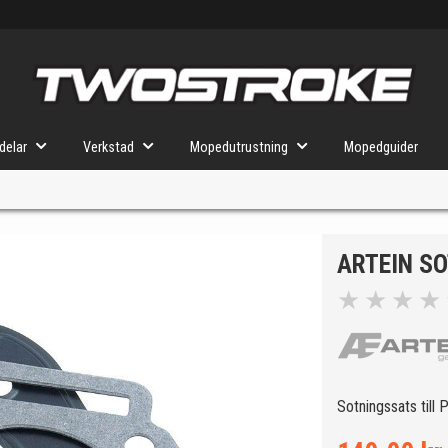
delar
Verkstad
Mopedutrustning
Mopedguider
ARTEIN S
VÄLJ MOPED
FÖR RÄTT DELAR
★
★
★
★
u valt kommer butiken visa delar för vald moped och universella prod
Sotningssats till