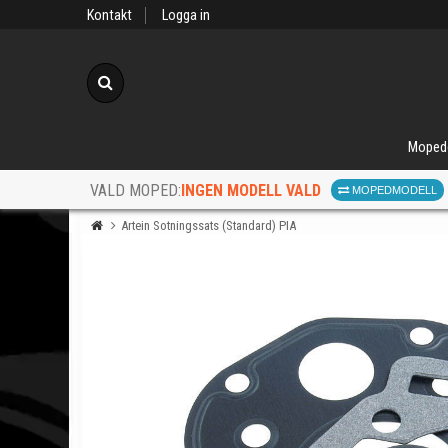
Kontakt
Logga in
Sök
Moped
INGEN MODELL VALD
VALD MOPED:
MOPEDMODELL
Artein Sotningssats (Standard) PIA
När d