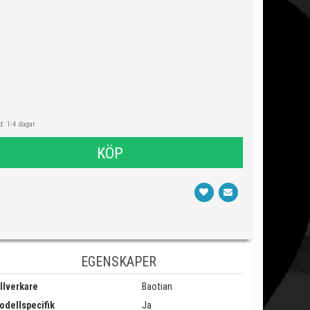
: 1-4 dagar
KÖP
EGENSKAPER
llverkare
Baotian
odellspecifik
Ja