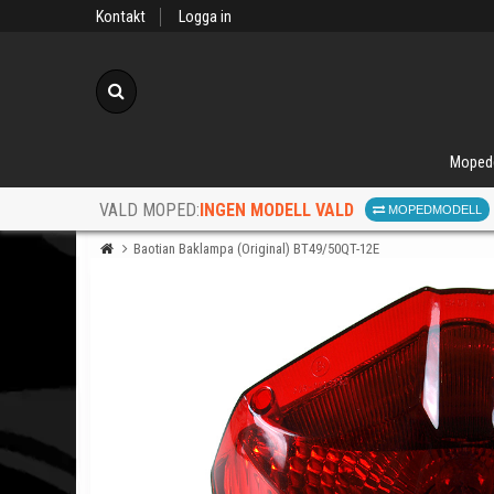
Kontakt
Logga in
Sök
Moped
INGEN MODELL VALD
VALD MOPED:
MOPEDMODELL
Baotian Baklampa (Original) BT49/50QT-12E
När d