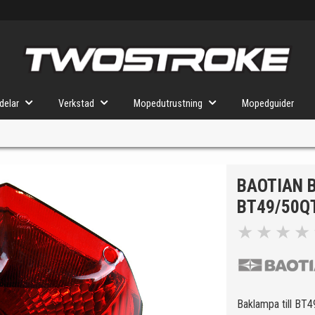
delar
Verkstad
Mopedutrustning
Mopedguider
BAOTIAN 
VÄLJ MOPED
FÖR RÄTT DELAR
BT49/50Q
★
★
★
★
u valt kommer butiken visa delar för vald moped och universella prod
Baklampa till BT