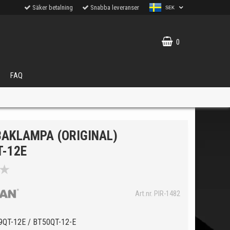
Säker betalning
Snabba leveranser
SEK
0
FAQ
BAKLAMPA (ORIGINAL)
T-12E
★
VÄLJ
ukter.
Art.nr. PIR-1482
49QT-12E / BT50QT-12-E