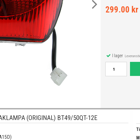
299.00 kr
I lager
Leveranstid
KLAMPA (ORIGINAL) BT49/50QT-12E
Ti
BA15D)
M