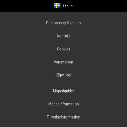
SEK
Personuppgiftspolicy
Kontakt
Cookies
Varumärken
Köpvillkor
Mopedguider
Mopedinformation
Tillverkarinformation