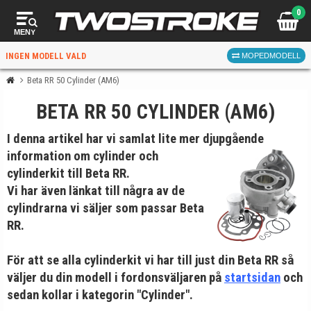
0
MENY
INGEN MODELL VALD
MOPEDMODELL
Beta RR 50 Cylinder (AM6)
BETA RR 50 CYLINDER (AM6)
VÄLJ MOPED
FÖR RÄTT DELAR
I denna artikel har vi samlat lite mer djupgående
information om
cylinder och
cylinderkit till Beta RR
.
Vi har även länkat till några av de
cylindrarna vi säljer som passar Beta
RR.
VÄLJ
För att se alla cylinderkit vi har till just din Beta RR så
När du valt kommer butiken visa delar för vald moped
väljer du din modell i fordonsväljaren på
startsidan
och
och universella produkter.
sedan kollar i kategorin "Cylinder".