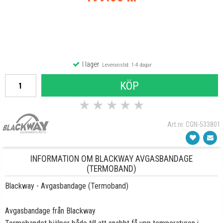
I lager
Leveranstid: 1-4 dagar
KÖP
★
★
★
★
★
Art.nr. CGN-533801
INFORMATION OM BLACKWAY AVGASBANDAGE
(TERMOBAND)
Blackway - Avgasbandage (Termoband)
Avgasbandage från Blackway