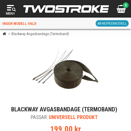
0
MENY
INGEN MODELL VALD
MOPEDMODELL
Blackway Avgasbandage (Termoband)
VÄLJ MOPED
FÖR RÄTT DELAR
VÄLJ
BLACKWAY AVGASBANDAGE (TERMOBAND)
När du valt kommer butiken visa delar för vald moped
PASSAR:
och universella produkter.
UNIVERSELL PRODUKT
199.00 kr