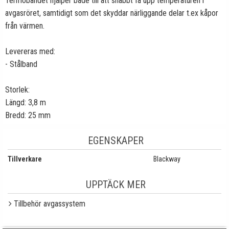
Termobandet hjälper både till att snabbt få upp temperaturen i
avgasröret, samtidigt som det skyddar närliggande delar t.ex kåpor
från värmen.
Levereras med:
- Stålband
Storlek:
Längd: 3,8 m
Bredd: 25 mm
EGENSKAPER
Tillverkare
Blackway
UPPTÄCK MER
Tillbehör avgassystem