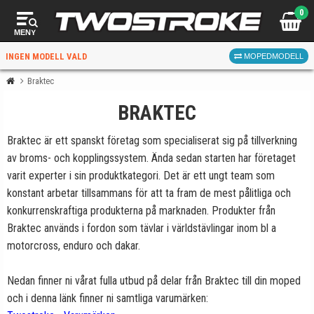
0
MENY
INGEN MODELL VALD
MOPEDMODELL
Braktec
BRAKTEC
VÄLJ MOPED
FÖR RÄTT DELAR
Braktec är ett spanskt företag som specialiserat sig på tillverkning
av broms- och kopplingssystem. Ända sedan starten har företaget
varit experter i sin produktkategori. Det är ett ungt team som
konstant arbetar tillsammans för att ta fram de mest pålitliga och
konkurrenskraftiga produkterna på marknaden. Produkter från
Braktec används i fordon som tävlar i världstävlingar inom bl a
VÄLJ
motorcross, enduro och dakar.
När du valt kommer butiken visa delar för vald moped
Nedan finner ni vårat fulla utbud på delar från Braktec till din moped
och universella produkter.
och i denna länk finner ni samtliga varumärken: