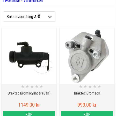
Twostroke - Varumärken
★
★
★
★
★
★
★
★
★
★
Braktec Bromscylinder (Bak)
Braktec Bromsok
1149.00 kr
999.00 kr
KÖP
KÖP