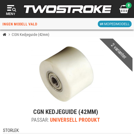
0
MENY
INGEN MODELL VALD
MOPEDMODELL
CGN Kedjeguide (42mm)
2 varianter
VÄLJ MOPED
FÖR RÄTT DELAR
VÄLJ
CGN KEDJEGUIDE (42MM)
När du valt kommer butiken visa delar för vald moped
PASSAR:
och universella produkter.
UNIVERSELL PRODUKT
STORLEK: