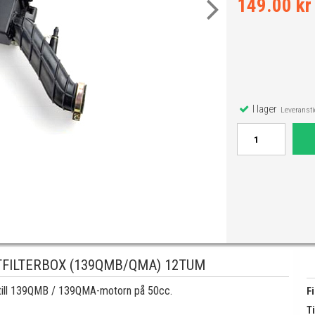
149.00 kr
I lager
Leveranstid
TFILTERBOX (139QMB/QMA) 12TUM
ar till 139QMB / 139QMA-motorn på 50cc.
Fi
Ti