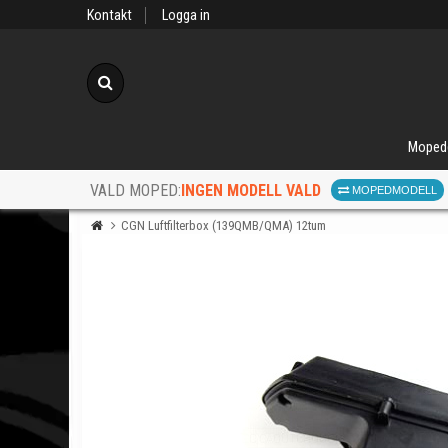
Kontakt
Logga in
Sök
Moped
INGEN MODELL VALD
VALD MOPED:
MOPEDMODELL
CGN Luftfilterbox (139QMB/QMA) 12tum
När d