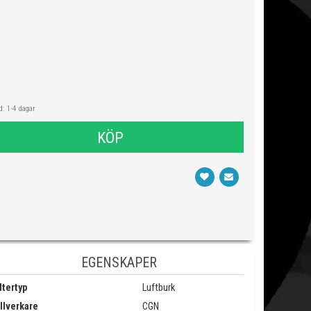
: 1-4 dagar
KÖP
EGENSKAPER
ltertyp
Luftburk
llverkare
CGN