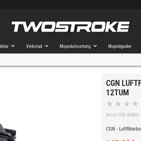
delar
Verkstad
Mopedutrustning
Mopedguider
CGN LUFT
VÄLJ MOPED
FÖR RÄTT DELAR
12TUM
★
★
★
★
Art.nr. CGN-468831
u valt kommer butiken visa delar för vald moped och universella prod
CGN - Luftfilter