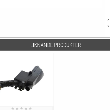
LIKNANDE PRODUKTER
★
★
★
★
★