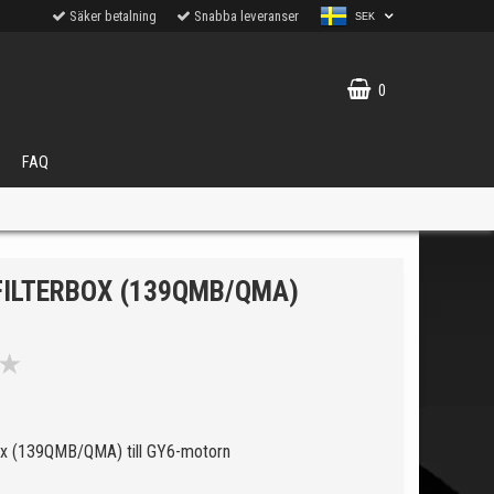
Säker betalning
Snabba leveranser
SEK
0
FAQ
FILTERBOX (139QMB/QMA)
★
VÄLJ
ukter.
box (139QMB/QMA) till GY6-motorn