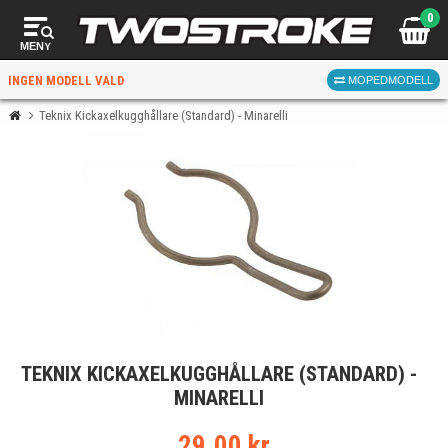
0
MENY
INGEN MODELL VALD
MOPEDMODELL
Teknix Kickaxelkugghållare (Standard) - Minarelli
VÄLJ MOPED
FÖR RÄTT DELAR
VÄLJ
TEKNIX KICKAXELKUGGHÅLLARE (STANDARD) -
När du valt kommer butiken visa delar för vald moped
MINARELLI
och universella produkter.
29.00 kr