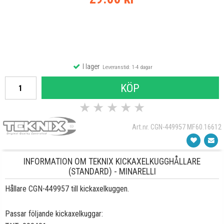
I lager
Leveranstid: 1-4 dagar
KÖP
★
★
★
★
★
Art.nr. CGN-449957 MF60.16612
INFORMATION OM TEKNIX KICKAXELKUGGHÅLLARE
(STANDARD) - MINARELLI
Hållare CGN-449957 till kickaxelkuggen.
Passar följande kickaxelkuggar: