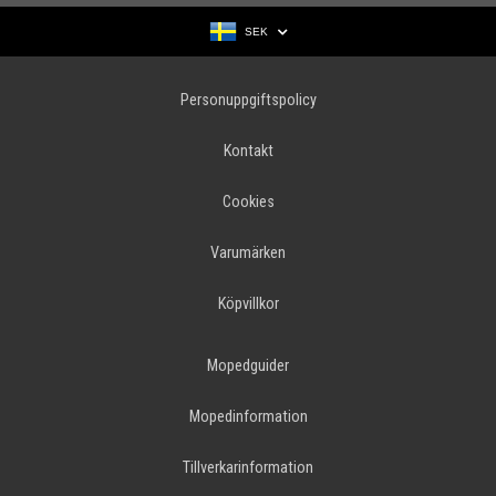
SEK
Personuppgiftspolicy
Kontakt
Cookies
Varumärken
Köpvillkor
Mopedguider
Mopedinformation
Tillverkarinformation