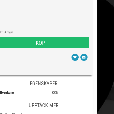
: 1-4 dagar
KÖP
EGENSKAPER
llverkare
CGN
UPPTÄCK MER