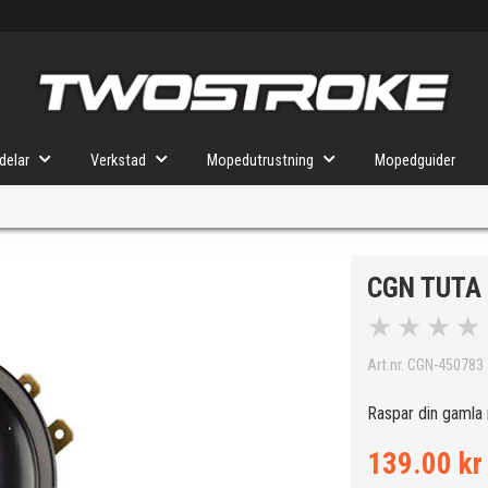
delar
Verkstad
Mopedutrustning
Mopedguider
CGN TUTA 
VÄLJ MOPED
FÖR RÄTT DELAR
★
★
★
★
Art.nr. CGN-450783
u valt kommer butiken visa delar för vald moped och universella prod
Raspar din gamla
139.00 kr