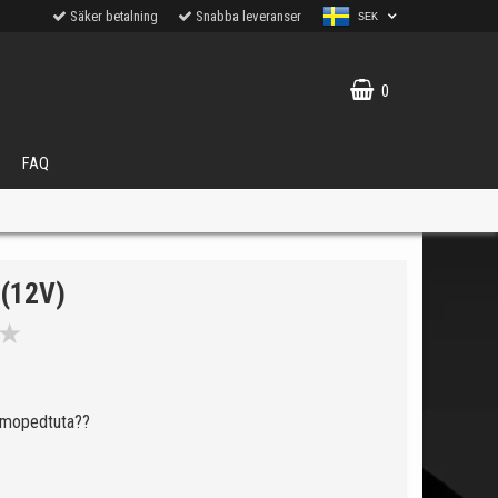
Säker betalning
Snabba leveranser
SEK
0
FAQ
(12V)
★
VÄLJ
ukter.
 mopedtuta??