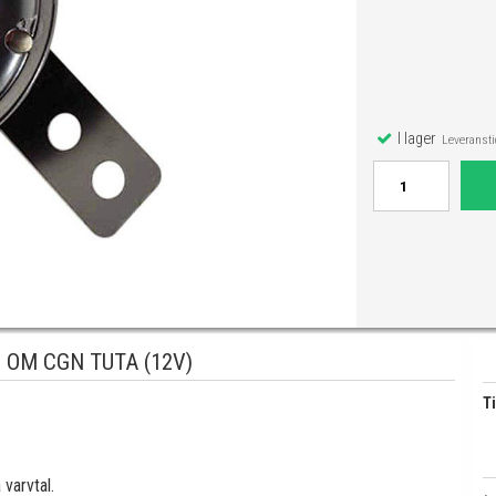
I lager
Leveranstid
 OM CGN TUTA (12V)
Ti
varvtal.