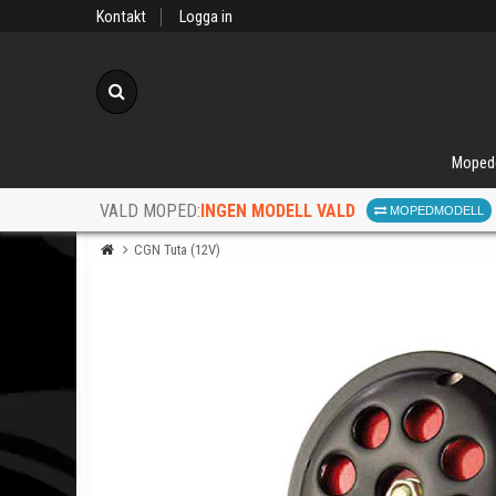
Kontakt
Logga in
Sök
Moped
INGEN MODELL VALD
VALD MOPED:
MOPEDMODELL
CGN Tuta (12V)
När d