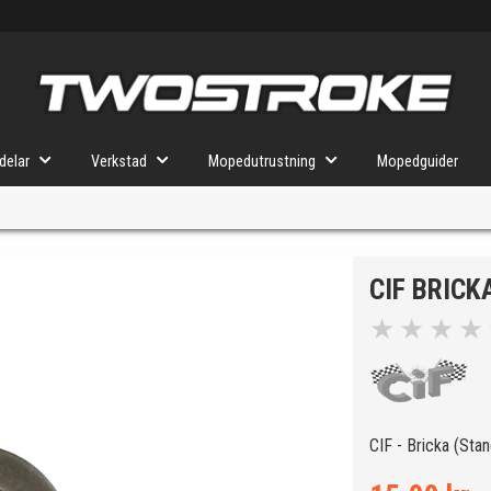
delar
Verkstad
Mopedutrustning
Mopedguider
CIF BRICK
VÄLJ MOPED
FÖR RÄTT DELAR
★
★
★
★
u valt kommer butiken visa delar för vald moped och universella prod
CIF - Bricka (Stand