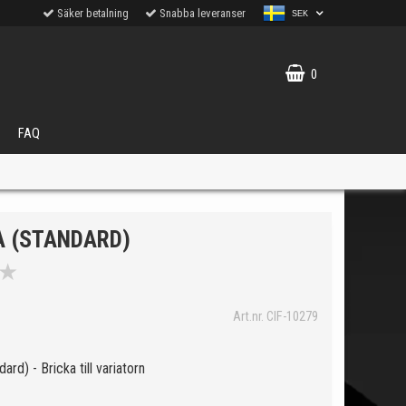
Säker betalning
Snabba leveranser
SEK
0
FAQ
A (STANDARD)
★
VÄLJ
Art.nr. CIF-10279
ukter.
ard) - Bricka till variatorn