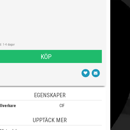
: 1-4 dagar
KÖP
EGENSKAPER
llverkare
CIF
UPPTÄCK MER