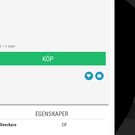
: 1-4 dagar
KÖP
EGENSKAPER
llverkare
CIF