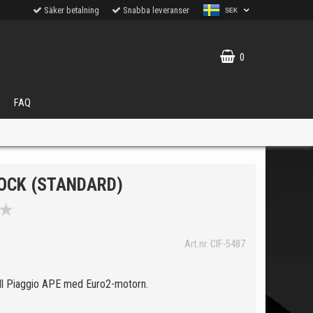
Säker betalning
Snabba leveranser
SEK
0
FAQ
LOCK (STANDARD)
★
VÄLJ
Art.nr. CIF-5487
ukter.
ill Piaggio APE med Euro2-motorn.