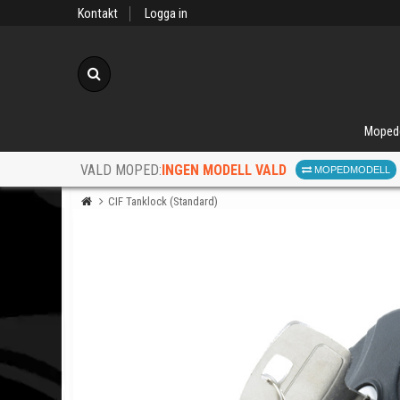
Kontakt
Logga in
Sök
Moped
INGEN MODELL VALD
VALD MOPED:
MOPEDMODELL
CIF Tanklock (Standard)
När d