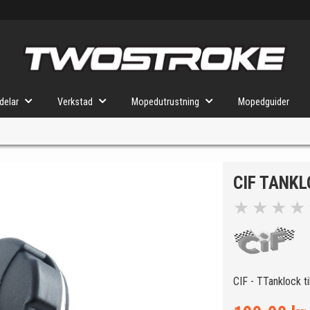
delar
Verkstad
Mopedutrustning
Mopedguider
CIF TANK
VÄLJ MOPED
FÖR RÄTT DELAR
★
★
★
★
u valt kommer butiken visa delar för vald moped och universella prod
CIF - TTanklock t