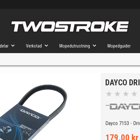
delar
Verkstad
Mopedutrustning
Mopedguider
DAYCO DR
VÄLJ MOPED
FÖR RÄTT DELAR
★
★
★
★
u valt kommer butiken visa delar för vald moped och universella prod
Dayco 7153 - Driv
179.00 kr