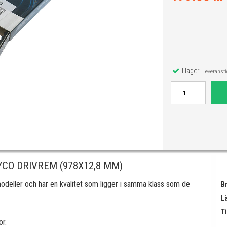
I lager
Leveranstid
CO DRIVREM (978X12,8 MM)
rmodeller och har en kvalitet som ligger i samma klass som de
B
L
Ti
or.