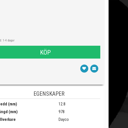
: 1-4 dagar
KÖP
EGENSKAPER
redd (mm)
12.8
ängd (mm)
978
llverkare
Dayco