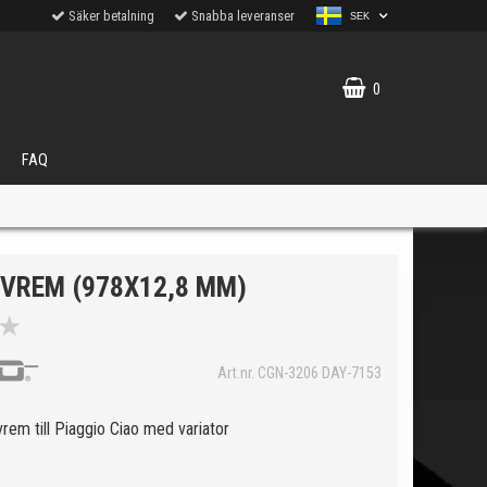
Säker betalning
Snabba leveranser
SEK
0
FAQ
IVREM (978X12,8 MM)
★
VÄLJ
Art.nr. CGN-3206 DAY-7153
ukter.
rem till Piaggio Ciao med variator