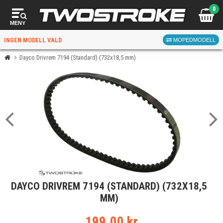
0
MENY
INGEN MODELL VALD
MOPEDMODELL
Dayco Drivrem 7194 (Standard) (732x18,5 mm)
VÄLJ MOPED
FÖR RÄTT DELAR
VÄLJ
DAYCO DRIVREM 7194 (STANDARD) (732X18,5
När du valt kommer butiken visa delar för vald moped
MM)
och universella produkter.
199.00 kr