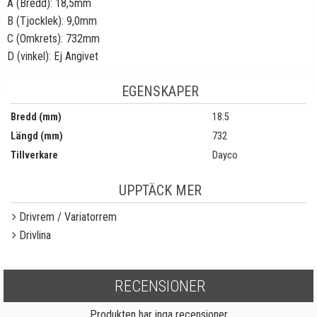
A (Bredd): 18,5mm
B (Tjocklek): 9,0mm
C (Omkrets): 732mm
D (vinkel): Ej Angivet
EGENSKAPER
Bredd (mm)
18.5
Längd (mm)
732
Tillverkare
Dayco
UPPTÄCK MER
Drivrem / Variatorrem
Drivlina
RECENSIONER
Produkten har inga recensioner