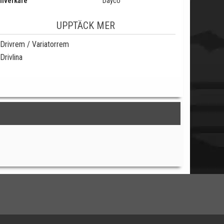
llverkare
Dayco
UPPTÄCK MER
Drivrem / Variatorrem
Drivlina