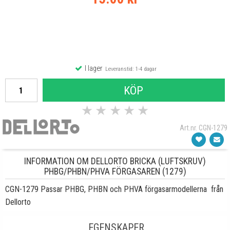
I lager
Leveranstid: 1-4 dagar
KÖP
★
★
★
★
★
Art.nr. CGN-1279
INFORMATION OM DELLORTO BRICKA (LUFTSKRUV)
PHBG/PHBN/PHVA FÖRGASAREN (1279)
CGN-1279 Passar PHBG, PHBN och PHVA förgasarmodellerna från
Dellorto
EGENSKAPER