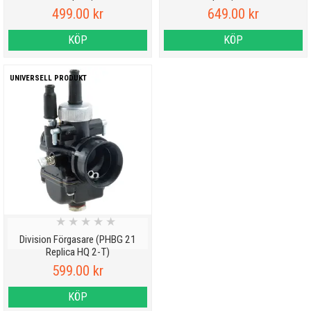
499.00 kr
649.00 kr
KÖP
KÖP
UNIVERSELL PRODUKT
★
★
★
★
★
Division Förgasare (PHBG 21
Replica HQ 2-T)
599.00 kr
KÖP