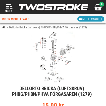
0
MENY
INGEN MODELL VALD
MOPEDMODELL
Dellorto Bricka (luftskruv) PHBG/PHBN/PHVA Förgasaren (1279)
VÄLJ MOPED
FÖR RÄTT DELAR
VÄLJ
DELLORTO BRICKA (LUFTSKRUV)
När du valt kommer butiken visa delar för vald moped
PHBG/PHBN/PHVA FÖRGASAREN (1279)
och universella produkter.
15.00 kr