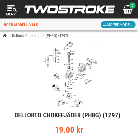
0
MENY
INGEN MODELL VALD
MOPEDMODELL
Dellorto Chokefjäder (PHBG) (1297)
VÄLJ MOPED
FÖR RÄTT DELAR
VÄLJ
DELLORTO CHOKEFJÄDER (PHBG) (1297)
När du valt kommer butiken visa delar för vald moped
och universella produkter.
19.00 kr