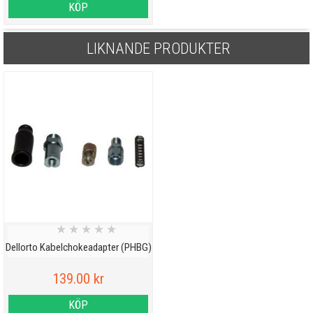
KÖP
LIKNANDE PRODUKTER
★
★
★
★
★
Dellorto Kabelchokeadapter (PHBG)
139.00 kr
KÖP