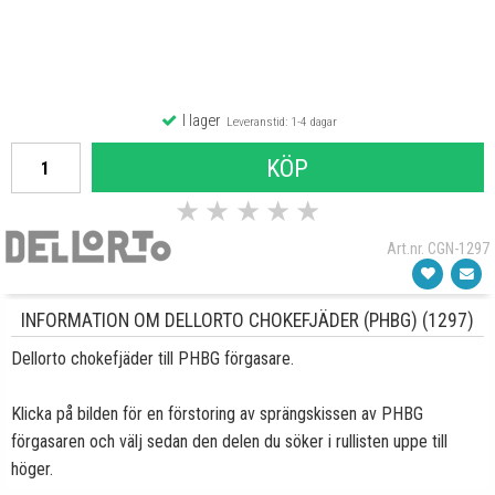
I lager
Leveranstid: 1-4 dagar
KÖP
★
★
★
★
★
Art.nr. CGN-1297
INFORMATION OM DELLORTO CHOKEFJÄDER (PHBG) (1297)
Dellorto chokefjäder till PHBG förgasare.
Klicka på bilden för en förstoring av sprängskissen av PHBG
förgasaren och välj sedan den delen du söker i rullisten uppe till
höger.