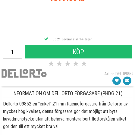
I lager
Leveranstid: 1-4 dagar
KÖP
★
★
★
★
★
Art.nr. DEL-09852
INFORMATION OM DELLORTO FÖRGASARE (PHDG 21)
Dellorto 09852 en "enkel" 21 mm Racingförgasare från Dellorto av
mycket hög kvalitet, denna förgasare gör det möjligt att byta
huvudmunstycke utan att behöva montera bort flottörskålen vilket
gör den till ett mycket bra val.