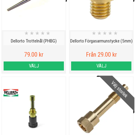
★
★
★
★
★
★
★
★
★
★
Dellorto Trottelnål (PHBG)
Dellorto Förgasarmunstycke (5mm)
79.00 kr
Från 29.00 kr
VÄLJ
VÄLJ
Välj storlek