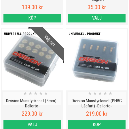
139.00 kr
35.00 kr
KÖP
VÄLJ
UNIVERSELL PRODUKT
UNIVERSELL PRODUKT
Välj set
★
★
★
★
★
★
★
★
★
★
Division Munstycksset (5mm) -
Division Munstycksset (PHBG
Dellorto-
Lågfart) -Dellorto-
229.00 kr
219.00 kr
VÄLJ
KÖP