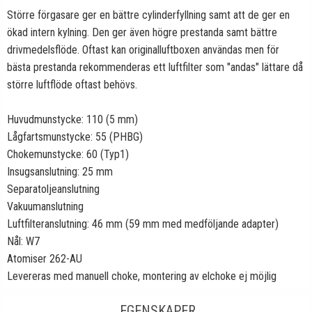
Större förgasare ger en bättre cylinderfyllning samt att de ger en
ökad intern kylning. Den ger även högre prestanda samt bättre
drivmedelsflöde. Oftast kan originalluftboxen användas men för
bästa prestanda rekommenderas ett luftfilter som "andas" lättare då
större luftflöde oftast behövs.
Huvudmunstycke: 110 (5 mm)
Lågfartsmunstycke: 55 (PHBG)
Chokemunstycke: 60 (Typ1)
Insugsanslutning: 25 mm
Separatoljeanslutning
Vakuumanslutning
Luftfilteranslutning: 46 mm (59 mm med medföljande adapter)
Nål: W7
Atomiser 262-AU
Levereras med manuell choke, montering av elchoke ej möjlig
EGENSKAPER