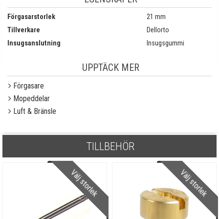
Förgasarstorlek
21 mm
Tillverkare
Dellorto
Insugsanslutning
Insugsgummi
UPPTÄCK MER
Förgasare
Mopeddelar
Luft & Bränsle
TILLBEHÖR
Välj storlek
Välj storlek