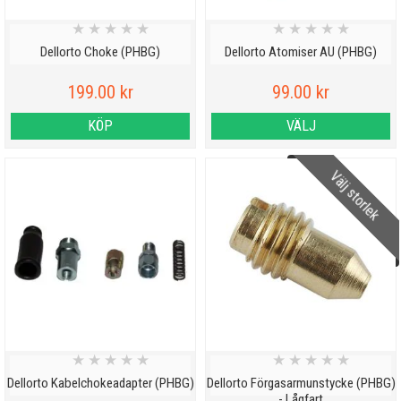
★
★
★
★
★
★
★
★
★
★
Dellorto Choke (PHBG)
Dellorto Atomiser AU (PHBG)
199.00 kr
99.00 kr
KÖP
VÄLJ
Välj storlek
★
★
★
★
★
★
★
★
★
★
Dellorto Kabelchokeadapter (PHBG)
Dellorto Förgasarmunstycke (PHBG)
- Lågfart