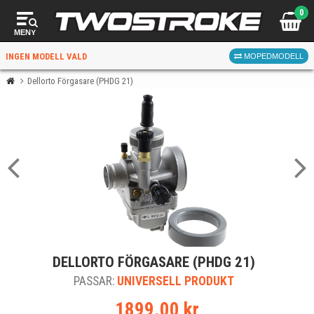
0
MENY
INGEN MODELL VALD
MOPEDMODELL
Dellorto Förgasare (PHDG 21)
VÄLJ MOPED
FÖR RÄTT DELAR
VÄLJ
DELLORTO FÖRGASARE (PHDG 21)
När du valt kommer butiken visa delar för vald moped
PASSAR:
och universella produkter.
UNIVERSELL PRODUKT
1899.00 kr