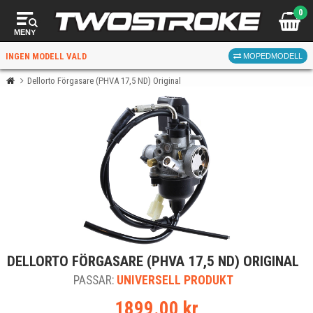
0
MENY
INGEN MODELL VALD
MOPEDMODELL
Dellorto Förgasare (PHVA 17,5 ND) Original
VÄLJ MOPED
FÖR RÄTT DELAR
VÄLJ
DELLORTO FÖRGASARE (PHVA 17,5 ND) ORIGINAL
När du valt kommer butiken visa delar för vald moped
PASSAR:
och universella produkter.
UNIVERSELL PRODUKT
1899.00 kr