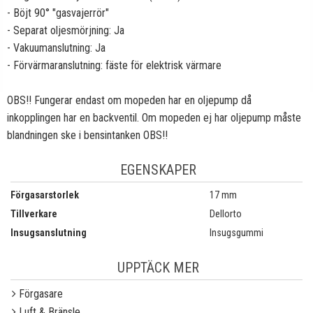
- Böjt 90° "gasvajerrör"
- Separat oljesmörjning: Ja
- Vakuumanslutning: Ja
- Förvärmaranslutning: fäste för elektrisk värmare
OBS!! Fungerar endast om mopeden har en oljepump då
inkopplingen har en backventil. Om mopeden ej har oljepump måste
blandningen ske i bensintanken OBS!!
EGENSKAPER
Förgasarstorlek
17 mm
Tillverkare
Dellorto
Insugsanslutning
Insugsgummi
UPPTÄCK MER
Förgasare
Luft & Bränsle