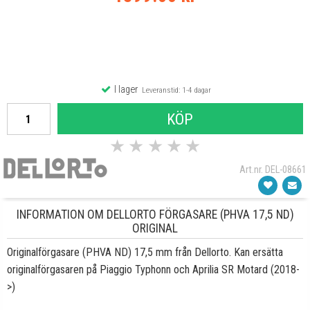
I lager
Leveranstid: 1-4 dagar
KÖP
★
★
★
★
★
Art.nr. DEL-08661
INFORMATION OM DELLORTO FÖRGASARE (PHVA 17,5 ND)
ORIGINAL
Originalförgasare (PHVA ND) 17,5 mm från Dellorto. Kan ersätta
originalförgasaren på Piaggio Typhonn och Aprilia SR Motard (2018-
>)