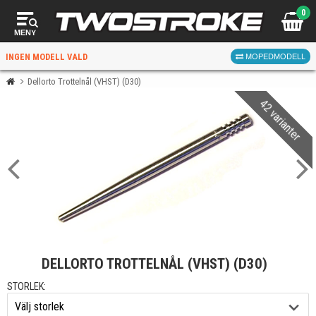
0
MENY
INGEN MODELL VALD
MOPEDMODELL
Dellorto Trottelnål (VHST) (D30)
42 varianter
VÄLJ MOPED
FÖR RÄTT DELAR
VÄLJ
DELLORTO TROTTELNÅL (VHST) (D30)
När du valt kommer butiken visa delar för vald moped
och universella produkter.
STORLEK: