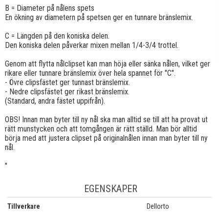
B = Diameter på nålens spets
En ökning av diametern på spetsen ger en tunnare bränslemix.
C = Längden på den koniska delen.
Den koniska delen påverkar mixen mellan 1/4-3/4 trottel.
Genom att flytta nålclipset kan man höja eller sänka nålen, vilket ger
rikare eller tunnare bränslemix över hela spannet för "C".
- Övre clipsfästet ger tunnast bränslemix.
- Nedre clipsfästet ger rikast bränslemix.
(Standard, andra fästet uppifrån).
OBS! Innan man byter till ny nål ska man alltid se till att ha provat ut
rätt munstycken och att tomgången är rätt ställd. Man bör alltid
börja med att justera clipset på originalnålen innan man byter till ny
nål.
"
EGENSKAPER
Tillverkare
Dellorto