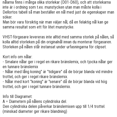
nålarna finns i många olika storlekar (D01-D60), och att storlekarna
inte är i ordning som t.ex. munstycken utan man måste kolla i
Dellortos tabell så man beställer en nål med just de egenskaper man
söker.
Man bör vara försiktig när man väljer nål, då en felaktig nål kan ge
samma resultat som ett för litet munstycke.
VHST-förgasare levereras inte alltid med samma storlek på nålen, så
kolla alltid storleken på din originalnål innan du monterar förgasaren.
Storleken på nålen står instansat under urfasningarna för clipset.
Kort info om nålar:
- Smalare nålar ger i regel en rikare bränslemix, och tjocka nålar ger
en tunnare bränslemix
- Nålar med lång koning" är "tidigare" då de börjar blanda vid mindre
trottel, och ger i regel rikare bränslemix.
- Nålar med kort "koning" är "senare" då de börjar blanda vid hög
trottel, och ger i regel tunnare bränslemix.
Info till Diagramet:
A = Diametern på nålens cylindriska del.
Den cylindriska delen påverkar bränslemixen upp till 1/4 trottel.
(minskad diameter ger rikare blandning)