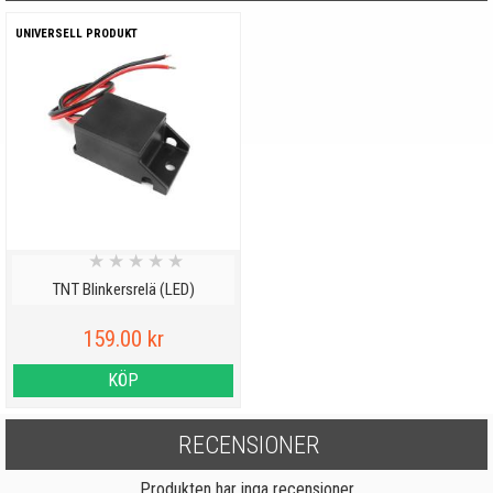
UNIVERSELL PRODUKT
★
★
★
★
★
TNT Blinkersrelä (LED)
159.00 kr
KÖP
RECENSIONER
Produkten har inga recensioner