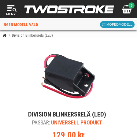
0
MENY
INGEN MODELL VALD
MOPEDMODELL
Division Blinkersrelä (LED)
VÄLJ MOPED
FÖR RÄTT DELAR
VÄLJ
DIVISION BLINKERSRELÄ (LED)
När du valt kommer butiken visa delar för vald moped
PASSAR:
och universella produkter.
UNIVERSELL PRODUKT
129.00 kr