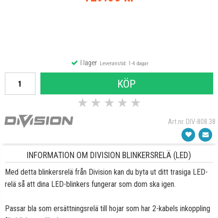
I lager
Leveranstid: 1-4 dagar
KÖP
★
★
★
★
★
Art.nr. DIV-808.38
INFORMATION OM DIVISION BLINKERSRELÄ (LED)
Med detta blinkersrelä från Division kan du byta ut ditt trasiga LED-
relä så att dina LED-blinkers fungerar som dom ska igen.
Passar bla som ersättningsrelä till hojar som har 2-kabels inkoppling