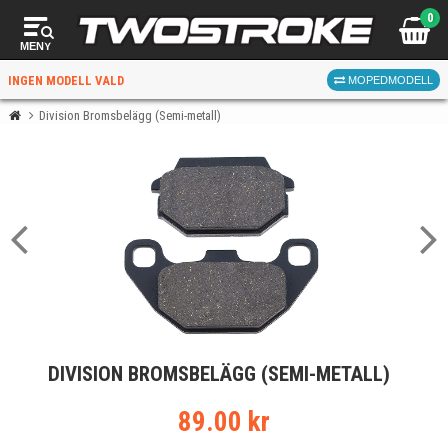
0
MENY
INGEN MODELL VALD
MOPEDMODELL
Division Bromsbelägg (Semi-metall)
VÄLJ MOPED
FÖR RÄTT DELAR
VÄLJ
DIVISION BROMSBELÄGG (SEMI-METALL)
När du valt kommer butiken visa delar för vald moped
och universella produkter.
89.00 kr