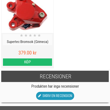
★
★
★
★
★
Supertec Bromsok (Grimeca)
379.00 kr
KÖP
RECENSIONER
Produkten har inga recensioner
SKRIV EN RECENSION