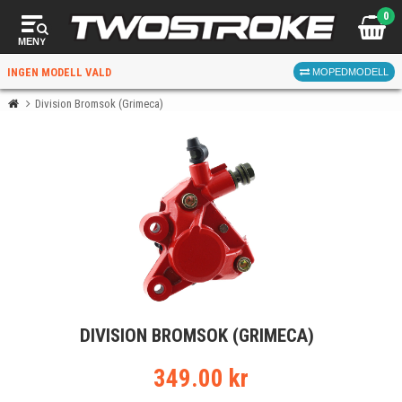
0
MENY
INGEN MODELL VALD
MOPEDMODELL
Division Bromsok (Grimeca)
VÄLJ MOPED
FÖR RÄTT DELAR
VÄLJ
DIVISION BROMSOK (GRIMECA)
När du valt kommer butiken visa delar för vald moped
och universella produkter.
349.00 kr