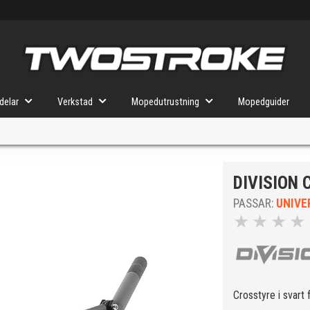
delar
Verkstad
Mopedutrustning
Mopedguider
DIVISION 
VÄLJ MOPED
FÖR RÄTT DELAR
PASSAR:
UNIVE
★
★
★
★
u valt kommer butiken visa delar för vald moped och universella prod
Crosstyre i svart