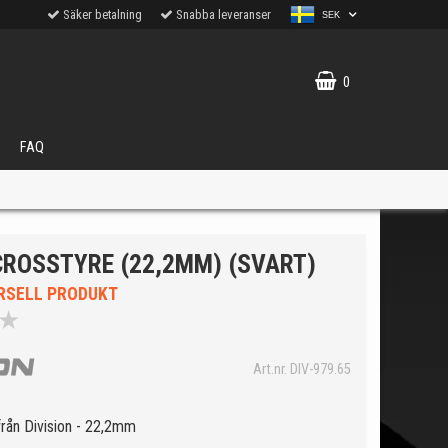
Säker betalning
Snabba leveranser
SEK
0
FAQ
CROSSTYRE (22,2MM) (SVART)
RSELL PRODUKT
★
VÄLJ
Art.nr. DIV-979.65
ukter.
 från Division - 22,2mm