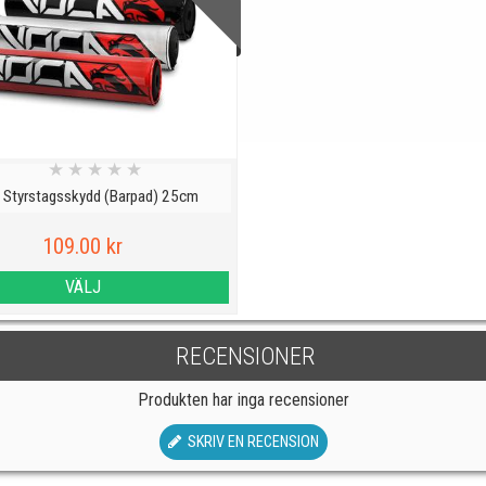
★
★
★
★
★
 Styrstagsskydd (Barpad) 25cm
109.00 kr
VÄLJ
RECENSIONER
Produkten har inga recensioner
SKRIV EN RECENSION