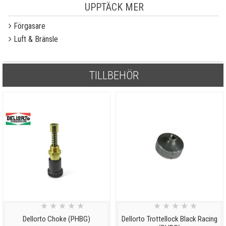
UPPTÄCK MER
Förgasare
Luft & Bränsle
TILLBEHÖR
★
★
★
★
★
★
★
★
★
★
Dellorto Choke (PHBG)
Dellorto Trottellock Black Racing