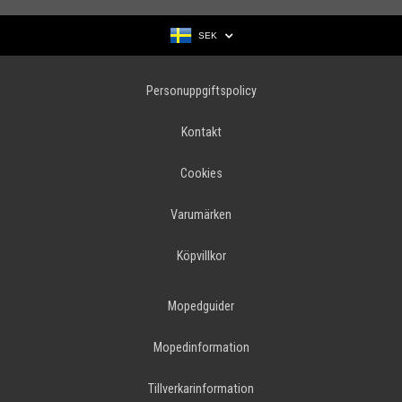
SEK
Personuppgiftspolicy
Kontakt
Cookies
Varumärken
Köpvillkor
Mopedguider
Mopedinformation
Tillverkarinformation