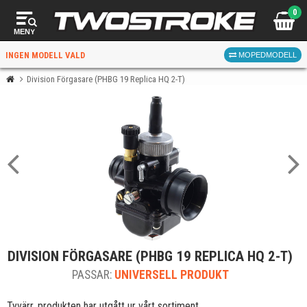
0
MENY
INGEN MODELL VALD
MOPEDMODELL
Division Förgasare (PHBG 19 Replica HQ 2-T)
VÄLJ MOPED
FÖR RÄTT DELAR
VÄLJ
DIVISION FÖRGASARE (PHBG 19 REPLICA HQ 2-T)
När du valt kommer butiken visa delar för vald moped
PASSAR:
och universella produkter.
UNIVERSELL PRODUKT
Tyvärr, produkten har utgått ur vårt sortiment