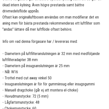
ökad intern kylning. Även högre prestanda samt bättre
drivmedelsflöde uppnås.
Oftast kan originalluftboxen användas om man modifierar det en
aning men för bästa prestanda rekommenderas ett luftfilter som
"andas" lättare då mer luftflöde oftast behövs.
Info om vad denna förgasare har / levereras med:
- Diametern på luftfilteranslutningen är 32 mm med medföljande
luftfilteradapter 38 mm
- Diametern på insugsanslutningen är 25 mm
- Nål: W16
- Trottel med cut away vinkel 50
- Insugsanslutningen är för för gummiinsug eller insugsgummi
- Manuell dragchoke (går ej att montera el-choke)
- Huvudmunstycke: 72 (5 mm)
- Lågfartsmunstycke: 48
- Chokemunstycke: 60