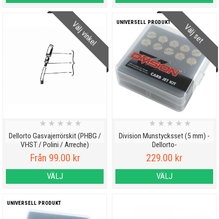
UNIVERSELL PRODUKT
Välj vinkel
Välj set
★
★
★
★
★
★
★
★
★
★
Dellorto Gasvajerrörskit (PHBG /
Division Munstycksset (5 mm) -
VHST / Polini / Arreche)
Dellorto-
Från 99.00 kr
229.00 kr
VÄLJ
VÄLJ
UNIVERSELL PRODUKT