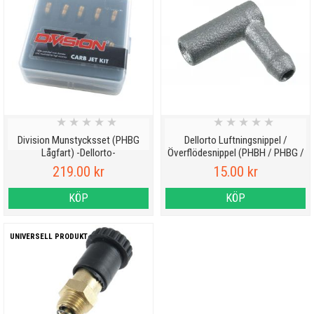
★
★
★
★
★
★
★
★
★
★
Division Munstycksset (PHBG
Dellorto Luftningsnippel /
Lågfart) -Dellorto-
Överflödesnippel (PHBH / PHBG /
VHST m.fl.)
219.00 kr
15.00 kr
KÖP
KÖP
UNIVERSELL PRODUKT